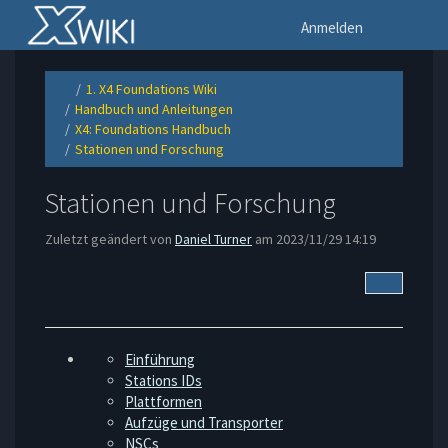
Startseite
Na
Anmelden
1. X4 Foundations Wiki
Schalte
Schalte
den
den
Handbuch und Anleitungen
übergeordneten
Verzeichnisbaum
Schalte
Baum
unter
den
von
1.
X4: Foundations Handbuch
Verzeichnisbaum
Stationen
X4
Schalte
unter
und
Foundations
den
Handbuch
Forschung
Wiki
Stationen und Forschung
Verzeichnisbaum
und
um.
um.
Schalte
unter
Anleitungen
den
X4:
um.
Verzeichnisbaum
Foundations
unter
Handbuch
Stationen
um.
und
Stationen und Forschung
Forschung
um.
Zuletzt geändert von
Daniel Turner
am 2023/11/29 14:19
Weitere A
Einführung
Stations IDs
Plattformen
Aufzüge und Transporter
NSCs