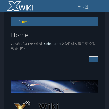
홈
na
로그인
Home
Toggle
Toggle
the
the
parent
hierarchy
tree
tree
of
under
Home.
Home.
Home
2023/12/05 16:56에서
Daniel Turner
이(가) 마지막으로 수정
했습니다
추가 작업