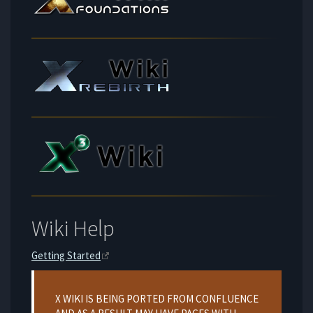
Wiki Help
Getting Started
Warning
X WIKI IS BEING PORTED FROM CONFLUENCE