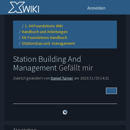
Startseite
Na
Anmelden
1. X4 Foundations Wiki
Schalte
Schalte
den
den
Handbuch und Anleitungen
übergeordneten
Verzeichnisbaum
Schalte
Baum
unter
den
von
1.
X4: Foundations Handbuch
Verzeichnisbaum
Stationsbau
X4
Schalte
unter
und
Foundations
den
Handbuch
-
Wiki
Stationsbau und -management
Verzeichnisbaum
und
management
um.
Schalte
unter
Anleitungen
um.
den
X4:
um.
Verzeichnisbaum
Foundations
unter
Handbuch
Stationsbau
um.
und
Station Building And
-
management
um.
Management
Gefällt mir
Zuletzt geändert von
Daniel Turner
am 2023/11/29 14:21
Weitere A
Navigation